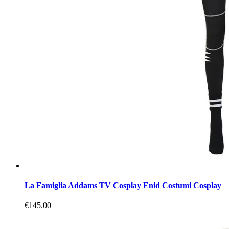
La Famiglia Addams TV Cosplay Enid Costumi Cosplay
€145.00