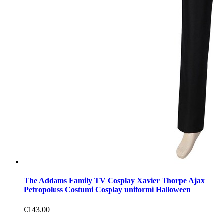
The Addams Family TV Cosplay Xavier Thorpe Ajax
Petropoluss Costumi Cosplay uniformi Halloween
€143.00