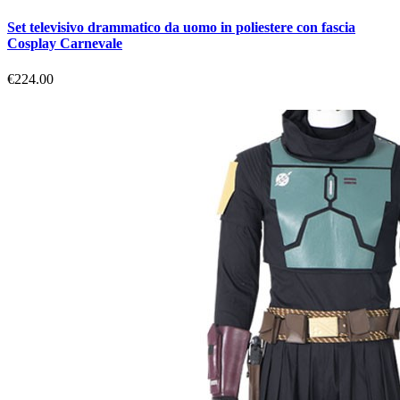
Set televisivo drammatico da uomo in poliestere con fascia
Cosplay Carnevale
€224.00