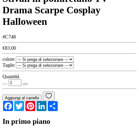
Drama Scarpe Cosplay
Halloween
#C748
€83.00
colore
Taglie
Quantità
Aggiungi al carrello
Facebook
Twitter
Pinterest
LinkedIn
Share
In primo piano