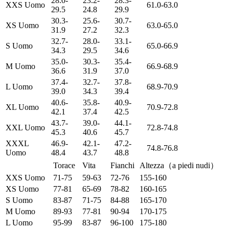
28.0-
23.2-
28.3-
XXS Uomo
61.0-63.0
29.5
24.8
29.9
30.3-
25.6-
30.7-
XS Uomo
63.0-65.0
31.9
27.2
32.3
32.7-
28.0-
33.1-
S Uomo
65.0-66.9
34.3
29.5
34.6
35.0-
30.3-
35.4-
M Uomo
66.9-68.9
36.6
31.9
37.0
37.4-
32.7-
37.8-
L Uomo
68.9-70.9
39.0
34.3
39.4
40.6-
35.8-
40.9-
XL Uomo
70.9-72.8
42.1
37.4
42.5
43.7-
39.0-
44.1-
XXL Uomo
72.8-74.8
45.3
40.6
45.7
XXXL
46.9-
42.1-
47.2-
74.8-76.8
Uomo
48.4
43.7
48.8
Torace
Vita
Fianchi
Altezza（a piedi nudi）
XXS Uomo
71-75
59-63
72-76
155-160
XS Uomo
77-81
65-69
78-82
160-165
S Uomo
83-87
71-75
84-88
165-170
M Uomo
89-93
77-81
90-94
170-175
L Uomo
95-99
83-87
96-100
175-180