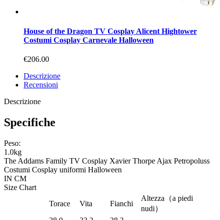
House of the Dragon TV Cosplay Alicent Hightower
Costumi Cosplay Carnevale Halloween
€206.00
Descrizione
Recensioni
Descrizione
Specifiche
Peso:
1.0kg
The Addams Family TV Cosplay Xavier Thorpe Ajax Petropoluss
Costumi Cosplay uniformi Halloween
IN
CM
Size Chart
Altezza（a piedi
Torace
Vita
Fianchi
nudi）