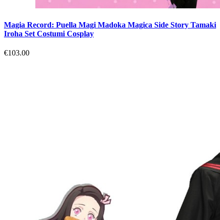
Magia Record: Puella Magi Madoka Magica Side Story Tamaki
Iroha Set Costumi Cosplay
€103.00