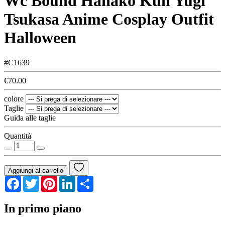
Wc Bound Hanako Kun Yugi
Tsukasa Anime Cosplay Outfit
Halloween
#C1639
€70.00
colore
Taglie
Guida alle taglie
Quantità
Aggiungi al carrello
Facebook
Twitter
Pinterest
LinkedIn
Share
In primo piano