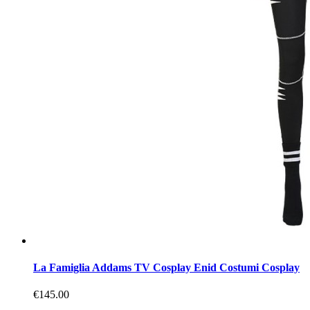
La Famiglia Addams TV Cosplay Enid Costumi Cosplay
€145.00