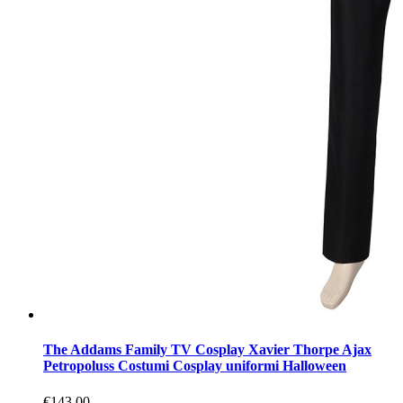
The Addams Family TV Cosplay Xavier Thorpe Ajax
Petropoluss Costumi Cosplay uniformi Halloween
€143.00