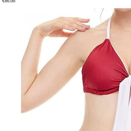
€86.00