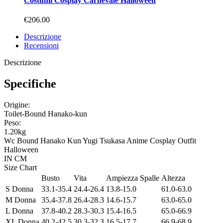
Costumi Cosplay Carnevale Halloween
€206.00
Descrizione
Recensioni
Descrizione
Specifiche
Origine:
Toilet-Bound Hanako-kun
Peso:
1.20kg
Wc Bound Hanako Kun Yugi Tsukasa Anime Cosplay Outfit
Halloween
IN
CM
Size Chart
Busto
Vita
Ampiezza Spalle
Altezza
S Donna
33.1-35.4
24.4-26.4
13.8-15.0
61.0-63.0
M Donna
35.4-37.8
26.4-28.3
14.6-15.7
63.0-65.0
L Donna
37.8-40.2
28.3-30.3
15.4-16.5
65.0-66.9
XL Donna
40.2-42.5
30.3-32.3
16.5-17.7
66.9-68.9