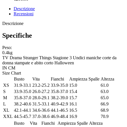
Descrizione
Recensioni
Descrizione
Specifiche
Peso:
0.4kg
TV Drama Stranger Things Stagione 3 Undici maniche corte da
donna stampate e abito corto Halloween
IN
CM
Size Chart
Busto
Vita
Fianchi
Ampiezza Spalle
Altezza
XS
31.9-33.1
23.2-25.2
33.9-35.0
15.0
61.0
S
33.9-35.0
26.0-27.2
35.8-37.0
15.4
63.0
M
35.8-37.0
28.0-29.1
38.2-39.0
15.7
65.0
L
38.2-40.6
31.5-33.1
40.9-42.9
16.1
66.9
XL
42.1-44.1
34.6-36.6
44.1-46.5
16.5
68.9
XXL
44.5-45.7
37.0-38.6
46.9-48.4
16.9
70.9
Busto
Vita
Fianchi
Ampiezza Spalle
Altezza