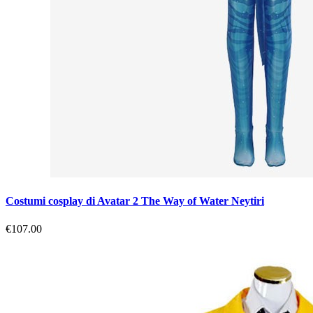
Costumi cosplay di Avatar 2 The Way of Water Neytiri
€107.00