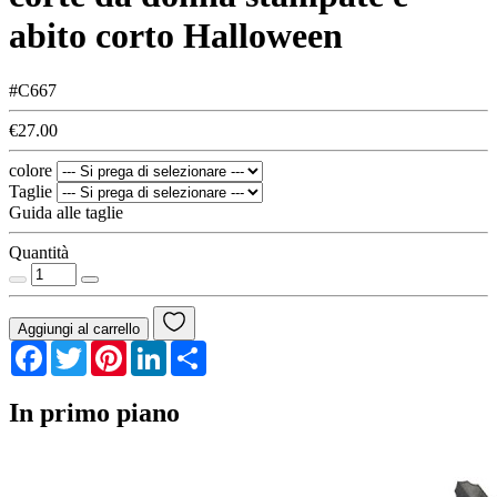
abito corto Halloween
#C667
€27.00
colore
Taglie
Guida alle taglie
Quantità
Aggiungi al carrello
Facebook
Twitter
Pinterest
LinkedIn
Share
In primo piano