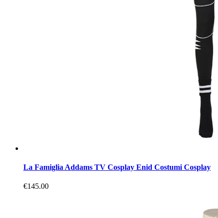
La Famiglia Addams TV Cosplay Enid Costumi Cosplay
€145.00