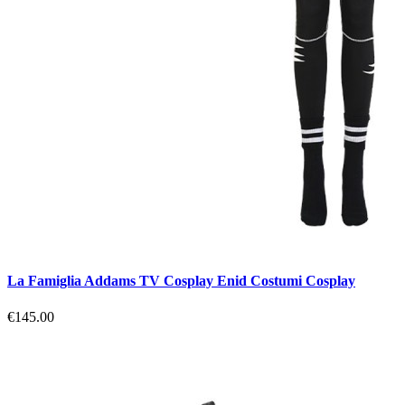
La Famiglia Addams TV Cosplay Enid Costumi Cosplay
€145.00