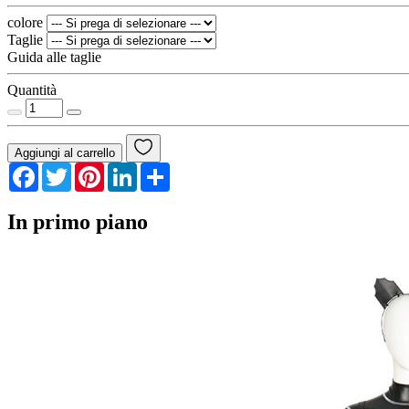
colore
Taglie
Guida alle taglie
Quantità
Aggiungi al carrello
Facebook
Twitter
Pinterest
LinkedIn
Share
In primo piano