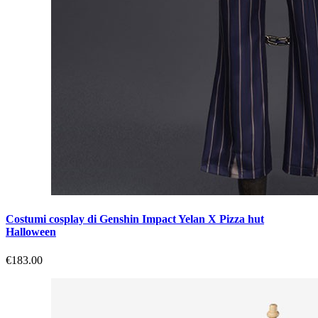
Costumi cosplay di Genshin Impact Yelan X Pizza hut
Halloween
€183.00