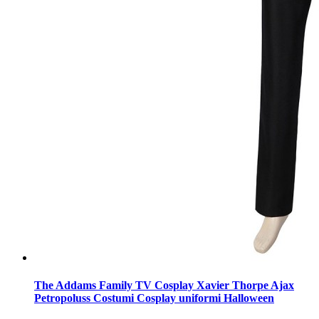
The Addams Family TV Cosplay Xavier Thorpe Ajax
Petropoluss Costumi Cosplay uniformi Halloween