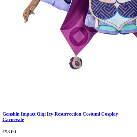
Genshin Impact Qiqi Icy Resurrection Costumi Cosplay
Carnevale
€98.00