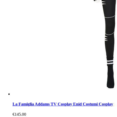
La Famiglia Addams TV Cosplay Enid Costumi Cosplay
€145.00