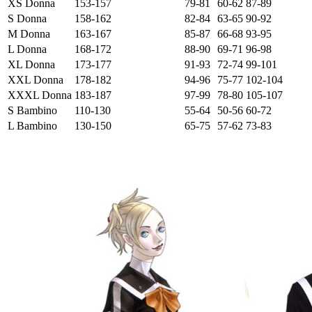
XS Donna
153-157
79-81
60-62
87-89
S Donna
158-162
82-84
63-65
90-92
M Donna
163-167
85-87
66-68
93-95
L Donna
168-172
88-90
69-71
96-98
XL Donna
173-177
91-93
72-74
99-101
XXL Donna
178-182
94-96
75-77
102-104
XXXL Donna
183-187
97-99
78-80
105-107
S Bambino
110-130
55-64
50-56
60-72
L Bambino
130-150
65-75
57-62
73-83