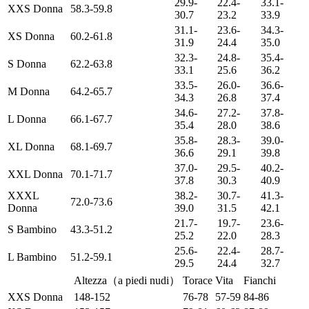
29.9-
22.4-
33.1-
XXS Donna
58.3-59.8
30.7
23.2
33.9
31.1-
23.6-
34.3-
XS Donna
60.2-61.8
31.9
24.4
35.0
32.3-
24.8-
35.4-
S Donna
62.2-63.8
33.1
25.6
36.2
33.5-
26.0-
36.6-
M Donna
64.2-65.7
34.3
26.8
37.4
34.6-
27.2-
37.8-
L Donna
66.1-67.7
35.4
28.0
38.6
35.8-
28.3-
39.0-
XL Donna
68.1-69.7
36.6
29.1
39.8
37.0-
29.5-
40.2-
XXL Donna
70.1-71.7
37.8
30.3
40.9
XXXL
38.2-
30.7-
41.3-
72.0-73.6
Donna
39.0
31.5
42.1
21.7-
19.7-
23.6-
S Bambino
43.3-51.2
25.2
22.0
28.3
25.6-
22.4-
28.7-
L Bambino
51.2-59.1
29.5
24.4
32.7
Altezza（a piedi nudi）
Torace
Vita
Fianchi
XXS Donna
148-152
76-78
57-59
84-86