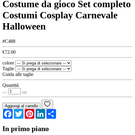
Costume da gioco Set completo
Costumi Cosplay Carnevale
Halloween
#C488
€72.00
colore
Taglie
Guida alle taglie
Quantità
Aggiungi al carrello
Facebook
Twitter
Pinterest
LinkedIn
Share
In primo piano