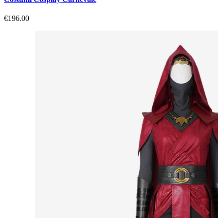
€196.00