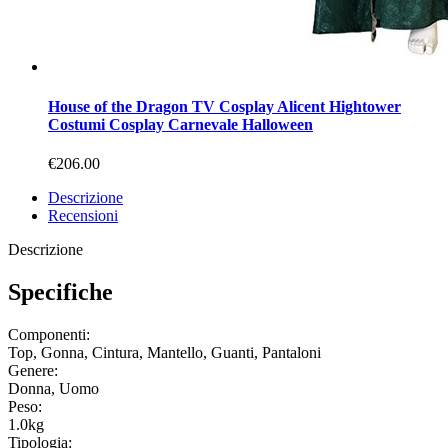
House of the Dragon TV Cosplay Alicent Hightower
Costumi Cosplay Carnevale Halloween
€206.00
Descrizione
Recensioni
Descrizione
Specifiche
Componenti:
Top, Gonna, Cintura, Mantello, Guanti, Pantaloni
Genere:
Donna, Uomo
Peso:
1.0kg
Tipologia: