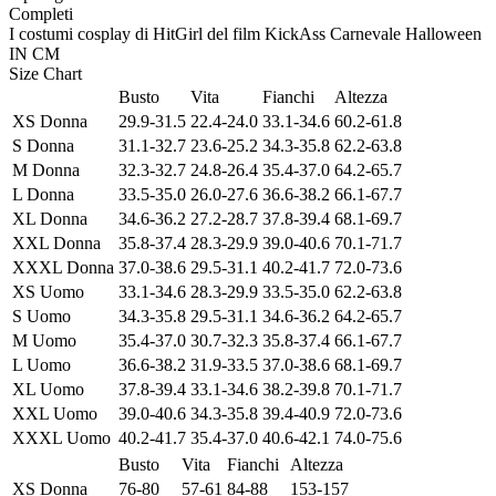
Completi
I costumi cosplay di HitGirl del film KickAss Carnevale Halloween
IN
CM
Size Chart
Busto
Vita
Fianchi
Altezza
XS Donna
29.9-31.5
22.4-24.0
33.1-34.6
60.2-61.8
S Donna
31.1-32.7
23.6-25.2
34.3-35.8
62.2-63.8
M Donna
32.3-32.7
24.8-26.4
35.4-37.0
64.2-65.7
L Donna
33.5-35.0
26.0-27.6
36.6-38.2
66.1-67.7
XL Donna
34.6-36.2
27.2-28.7
37.8-39.4
68.1-69.7
XXL Donna
35.8-37.4
28.3-29.9
39.0-40.6
70.1-71.7
XXXL Donna
37.0-38.6
29.5-31.1
40.2-41.7
72.0-73.6
XS Uomo
33.1-34.6
28.3-29.9
33.5-35.0
62.2-63.8
S Uomo
34.3-35.8
29.5-31.1
34.6-36.2
64.2-65.7
M Uomo
35.4-37.0
30.7-32.3
35.8-37.4
66.1-67.7
L Uomo
36.6-38.2
31.9-33.5
37.0-38.6
68.1-69.7
XL Uomo
37.8-39.4
33.1-34.6
38.2-39.8
70.1-71.7
XXL Uomo
39.0-40.6
34.3-35.8
39.4-40.9
72.0-73.6
XXXL Uomo
40.2-41.7
35.4-37.0
40.6-42.1
74.0-75.6
Busto
Vita
Fianchi
Altezza
XS Donna
76-80
57-61
84-88
153-157