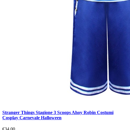
Stranger Things Stagione 3 Scoops Ahoy Robin Costumi
Cosplay Carnevale Halloween
€34.00