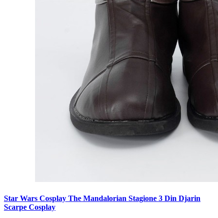
Star Wars Cosplay The Mandalorian Stagione 3 Din Djarin
Scarpe Cosplay