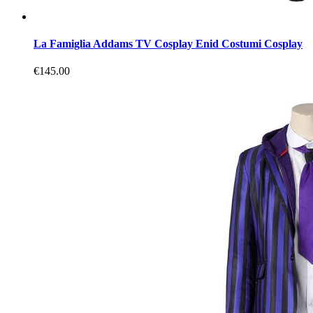
La Famiglia Addams TV Cosplay Enid Costumi Cosplay
€145.00