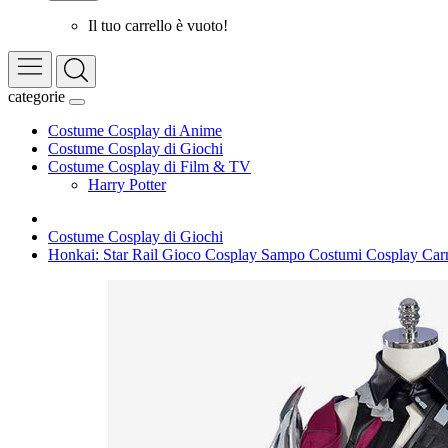
Il tuo carrello è vuoto!
categorie
Costume Cosplay di Anime
Costume Cosplay di Giochi
Costume Cosplay di Film & TV
Harry Potter
Costume Cosplay di Giochi
Honkai: Star Rail Gioco Cosplay Sampo Costumi Cosplay Car