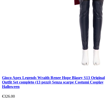
Gioco Apex Legends Wraith Renee Hope Blasey S13 Original
Outfit Set completo (13 pezzi) Senza scarpe Costumi Cosplay
Halloween
€326.00