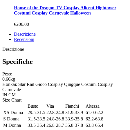
House of the Dragon TV Cosplay Alicent Hightower
Costumi Cosplay Carnevale Halloween
€206.00
Descrizione
Recensioni
Descrizione
Specifiche
Peso:
0.66kg
Honkai: Star Rail Gioco Cosplay Qingque Costumi Cosplay
Carnevale
IN
CM
Size Chart
Busto
Vita
Fianchi
Altezza
XS Donna
29.5-31.5
22.8-24.8
31.9-33.9
61.0-62.2
S Donna
31.5-33.5
24.8-26.8
33.9-35.8
62.2-63.8
M Donna
33.5-35.4
26.8-28.7
35.8-37.8
63.8-65.4