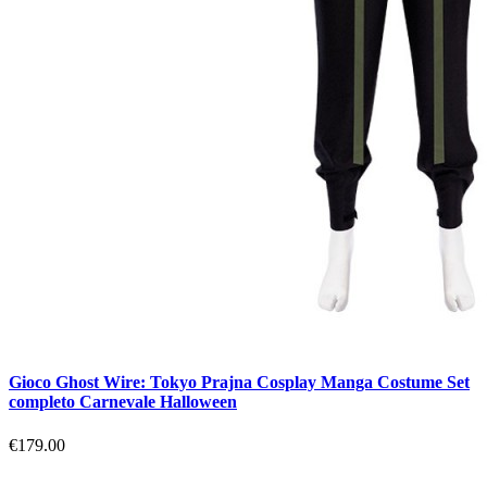
Gioco Ghost Wire: Tokyo Prajna Cosplay Manga Costume Set
completo Carnevale Halloween
€179.00