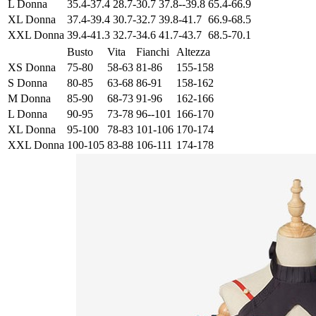
L Donna
35.4-37.4
28.7-30.7
37.8--39.8
65.4-66.9
XL Donna
37.4-39.4
30.7-32.7
39.8-41.7
66.9-68.5
XXL Donna
39.4-41.3
32.7-34.6
41.7-43.7
68.5-70.1
Busto
Vita
Fianchi
Altezza
XS Donna
75-80
58-63
81-86
155-158
S Donna
80-85
63-68
86-91
158-162
M Donna
85-90
68-73
91-96
162-166
L Donna
90-95
73-78
96--101
166-170
XL Donna
95-100
78-83
101-106
170-174
XXL Donna
100-105
83-88
106-111
174-178