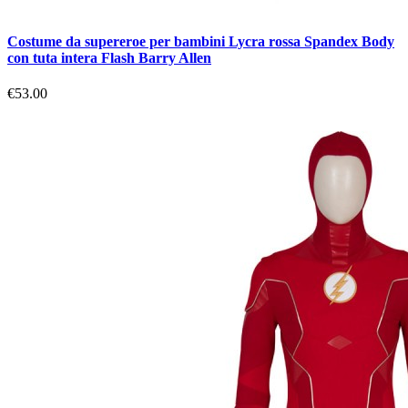
Costume da supereroe per bambini Lycra rossa Spandex Body
con tuta intera Flash Barry Allen
€53.00