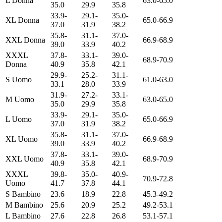
L Donna
63.0-65.0
35.0
29.9
35.8
33.9-
29.1-
35.0-
XL Donna
65.0-66.9
37.0
31.9
38.2
35.8-
31.1-
37.0-
XXL Donna
66.9-68.9
39.0
33.9
40.2
XXXL
37.8-
33.1-
39.0-
68.9-70.9
Donna
40.9
35.8
42.1
29.9-
25.2-
31.1-
S Uomo
61.0-63.0
33.1
28.0
33.9
31.9-
27.2-
33.1-
M Uomo
63.0-65.0
35.0
29.9
35.8
33.9-
29.1-
35.0-
L Uomo
65.0-66.9
37.0
31.9
38.2
35.8-
31.1-
37.0-
XL Uomo
66.9-68.9
39.0
33.9
40.2
37.8-
33.1-
39.0-
XXL Uomo
68.9-70.9
40.9
35.8
42.1
XXXL
39.8-
35.0-
40.9-
70.9-72.8
Uomo
41.7
37.8
44.1
S Bambino
23.6
18.9
22.8
45.3-49.2
M Bambino
25.6
20.9
25.2
49.2-53.1
L Bambino
27.6
22.8
26.8
53.1-57.1