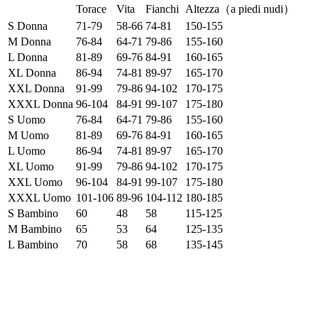
Torace
Vita
Fianchi
Altezza（a piedi nudi）
S Donna
71-79
58-66
74-81
150-155
M Donna
76-84
64-71
79-86
155-160
L Donna
81-89
69-76
84-91
160-165
XL Donna
86-94
74-81
89-97
165-170
XXL Donna
91-99
79-86
94-102
170-175
XXXL Donna
96-104
84-91
99-107
175-180
S Uomo
76-84
64-71
79-86
155-160
M Uomo
81-89
69-76
84-91
160-165
L Uomo
86-94
74-81
89-97
165-170
XL Uomo
91-99
79-86
94-102
170-175
XXL Uomo
96-104
84-91
99-107
175-180
XXXL Uomo
101-106
89-96
104-112
180-185
S Bambino
60
48
58
115-125
M Bambino
65
53
64
125-135
L Bambino
70
58
68
135-145