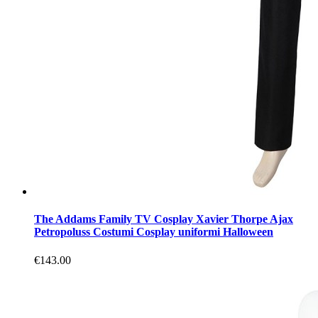
The Addams Family TV Cosplay Xavier Thorpe Ajax
Petropoluss Costumi Cosplay uniformi Halloween
€143.00