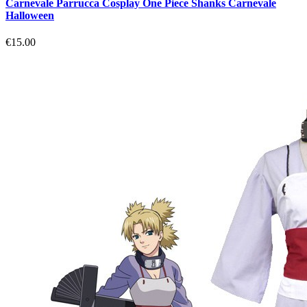
Carnevale Parrucca Cosplay One Piece Shanks Carnevale
Halloween
€15.00