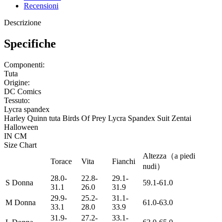
Recensioni
Descrizione
Specifiche
Componenti:
Tuta
Origine:
DC Comics
Tessuto:
Lycra spandex
Harley Quinn tuta Birds Of Prey Lycra Spandex Suit Zentai
Halloween
IN
CM
Size Chart
Altezza（a piedi
Torace
Vita
Fianchi
nudi）
28.0-
22.8-
29.1-
S Donna
59.1-61.0
31.1
26.0
31.9
29.9-
25.2-
31.1-
M Donna
61.0-63.0
33.1
28.0
33.9
31.9-
27.2-
33.1-