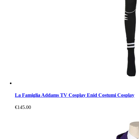
La Famiglia Addams TV Cosplay Enid Costumi Cosplay
€145.00