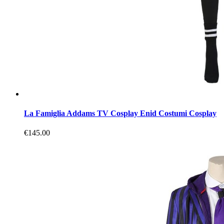
La Famiglia Addams TV Cosplay Enid Costumi Cosplay
€145.00