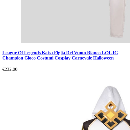
League Of Legends Kaisa Figlia Del Vuoto Bianco LOL IG
Champion Gioco Costumi Cosplay Carnevale Halloween
€232.00