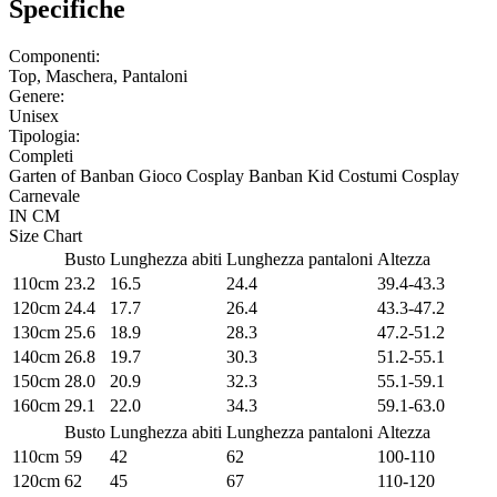
Specifiche
Componenti:
Top, Maschera, Pantaloni
Genere:
Unisex
Tipologia:
Completi
Garten of Banban Gioco Cosplay Banban Kid Costumi Cosplay
Carnevale
IN
CM
Size Chart
Busto
Lunghezza abiti
Lunghezza pantaloni
Altezza
110cm
23.2
16.5
24.4
39.4-43.3
120cm
24.4
17.7
26.4
43.3-47.2
130cm
25.6
18.9
28.3
47.2-51.2
140cm
26.8
19.7
30.3
51.2-55.1
150cm
28.0
20.9
32.3
55.1-59.1
160cm
29.1
22.0
34.3
59.1-63.0
Busto
Lunghezza abiti
Lunghezza pantaloni
Altezza
110cm
59
42
62
100-110
120cm
62
45
67
110-120