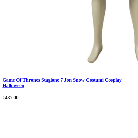
Game Of Thrones Stagione 7 Jon Snow Costumi Cosplay
Halloween
€485.00