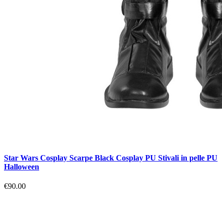
Star Wars Cosplay Scarpe Black Cosplay PU Stivali in pelle PU
Halloween
€90.00