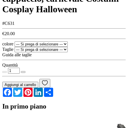
Cosplay Halloween
#C631
€20.00
colore
Taglie
Guida alle taglie
Quantità
Aggiungi al carrello
Facebook
Twitter
Pinterest
LinkedIn
Share
In primo piano