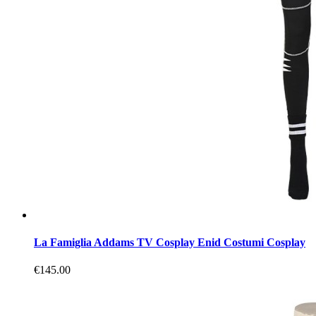
La Famiglia Addams TV Cosplay Enid Costumi Cosplay
€145.00