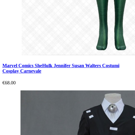
Marvel Comics SheHulk Jennifer Susan Walters Costumi
Cosplay Carnevale
€68.00