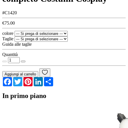
#C1420
€75.00
colore
Taglie
Guida alle taglie
Quantità
Aggiungi al carrello
Facebook
Twitter
Pinterest
LinkedIn
Share
In primo piano