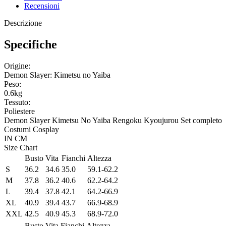
Recensioni
Descrizione
Specifiche
Origine:
Demon Slayer: Kimetsu no Yaiba
Peso:
0.6kg
Tessuto:
Poliestere
Demon Slayer Kimetsu No Yaiba Rengoku Kyoujurou Set completo
Costumi Cosplay
IN
CM
Size Chart
Busto
Vita
Fianchi
Altezza
S
36.2
34.6
35.0
59.1-62.2
M
37.8
36.2
40.6
62.2-64.2
L
39.4
37.8
42.1
64.2-66.9
XL
40.9
39.4
43.7
66.9-68.9
XXL
42.5
40.9
45.3
68.9-72.0
Busto
Vita
Fianchi
Altezza