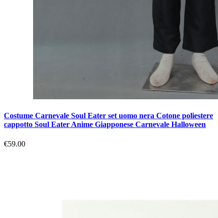
Costume Carnevale Soul Eater set uomo nera Cotone poliestere
cappotto Soul Eater Anime Giapponese Carnevale Halloween
€59.00