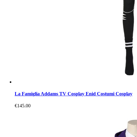
La Famiglia Addams TV Cosplay Enid Costumi Cosplay
€145.00