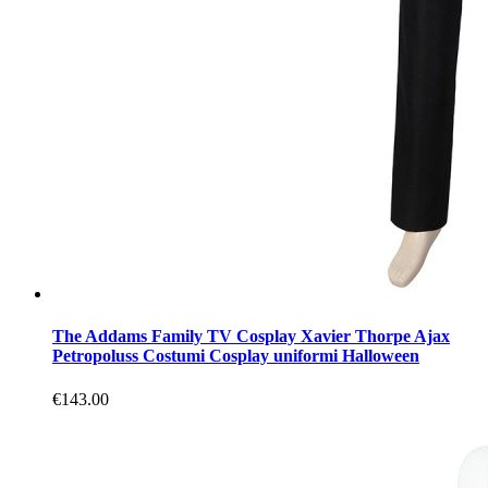
The Addams Family TV Cosplay Xavier Thorpe Ajax
Petropoluss Costumi Cosplay uniformi Halloween
€143.00