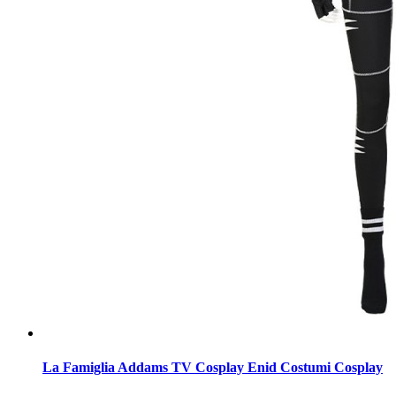
La Famiglia Addams TV Cosplay Enid Costumi Cosplay