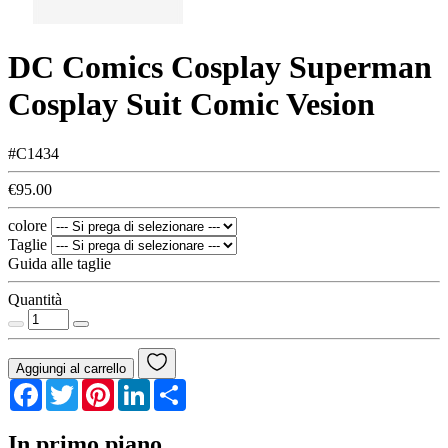
DC Comics Cosplay Superman
Cosplay Suit Comic Vesion
#C1434
€95.00
colore
Taglie
Guida alle taglie
Quantità
Aggiungi al carrello
Facebook
Twitter
Pinterest
LinkedIn
Share
In primo piano