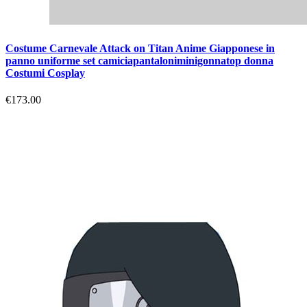
Costume Carnevale Attack on Titan Anime Giapponese in
panno uniforme set camiciapantaloniminigonnatop donna
Costumi Cosplay
€173.00