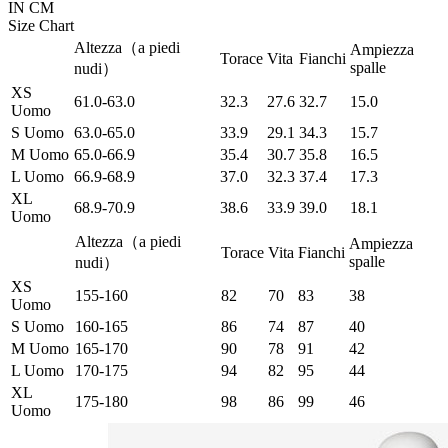
IN
CM
Size Chart
Altezza（a piedi
Ampiezza
Torace
Vita
Fianchi
spalle
nudi）
XS
61.0-63.0
32.3
27.6
32.7
15.0
Uomo
S Uomo
63.0-65.0
33.9
29.1
34.3
15.7
M Uomo
65.0-66.9
35.4
30.7
35.8
16.5
L Uomo
66.9-68.9
37.0
32.3
37.4
17.3
XL
68.9-70.9
38.6
33.9
39.0
18.1
Uomo
Altezza（a piedi
Ampiezza
Torace
Vita
Fianchi
spalle
nudi）
XS
155-160
82
70
83
38
Uomo
S Uomo
160-165
86
74
87
40
M Uomo
165-170
90
78
91
42
L Uomo
170-175
94
82
95
44
XL
175-180
98
86
99
46
Uomo