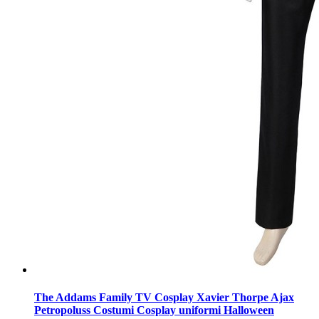
The Addams Family TV Cosplay Xavier Thorpe Ajax
Petropoluss Costumi Cosplay uniformi Halloween