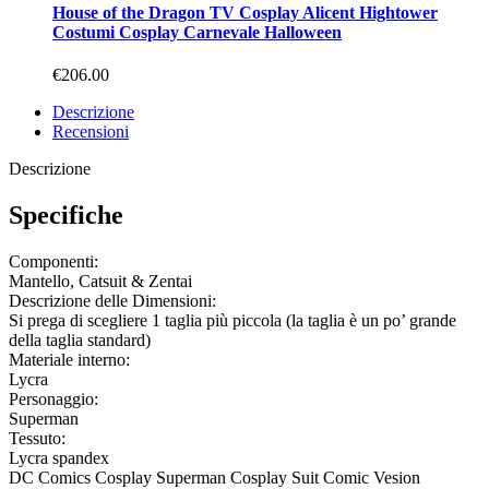
House of the Dragon TV Cosplay Alicent Hightower
Costumi Cosplay Carnevale Halloween
€206.00
Descrizione
Recensioni
Descrizione
Specifiche
Componenti:
Mantello, Catsuit & Zentai
Descrizione delle Dimensioni:
Si prega di scegliere 1 taglia più piccola (la taglia è un po’ grande
della taglia standard)
Materiale interno:
Lycra
Personaggio:
Superman
Tessuto:
Lycra spandex
DC Comics Cosplay Superman Cosplay Suit Comic Vesion