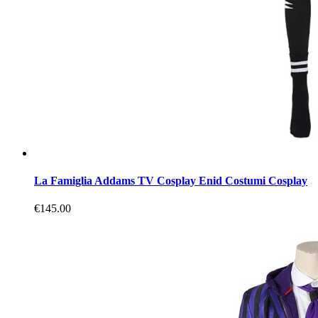
La Famiglia Addams TV Cosplay Enid Costumi Cosplay
€145.00