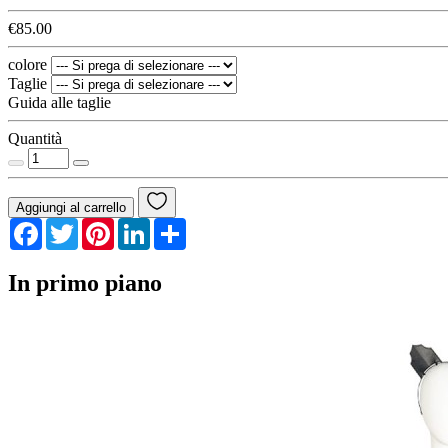
€85.00
colore
Taglie
Guida alle taglie
Quantità
Aggiungi al carrello
Facebook
Twitter
Pinterest
LinkedIn
Share
In primo piano