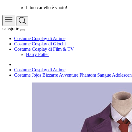
Il tuo carrello è vuoto!
categorie
Costume Cosplay di Anime
Costume Cosplay di Giochi
Costume Cosplay di Film & TV
Harry Potter
Costume Cosplay di Anime
Costume Jojos Bizzarre Avventure Phantom Sangue Adolesce